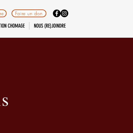
re
Faire un don
TION CHOMAGE
NOUS (RE)JOINDRE
ns