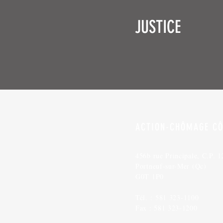
JUSTICE
ACTION-CHÔMAGE CÔ
456b rue Principale, C.P. 1
Portneuf-sur-Mer (Qc)
G0T 1P0
Tél. :
581 323-1100
Fax : 581 323-1200