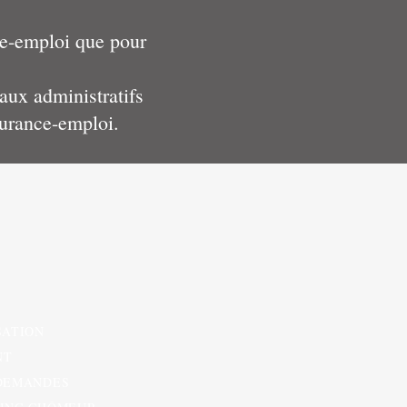
nce-emploi que pour
aux administratifs
surance-emploi.
SATION
NT
 DEMANDES