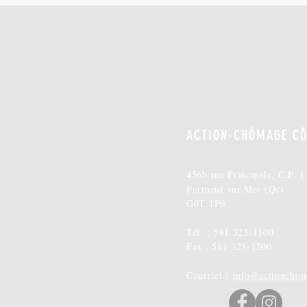
ACTION-CHÔMAGE CÔ
456b rue Principale, C.P. 1
Portneuf-sur-Mer (Qc)
G0T 1P0
Tél. :
581 323-1100
Fax : 581 323-1200
Courriel :
info@actioncho