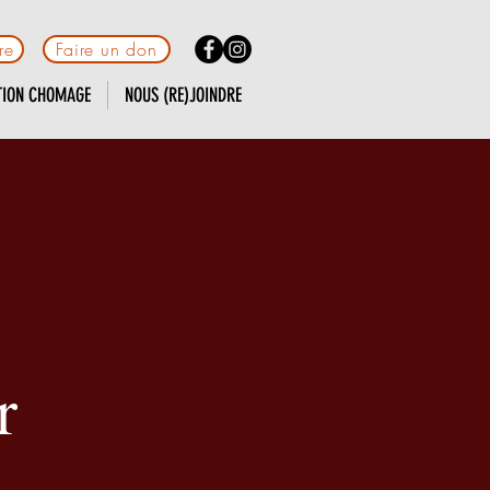
re
Faire un don
TION CHOMAGE
NOUS (RE)JOINDRE
e
r