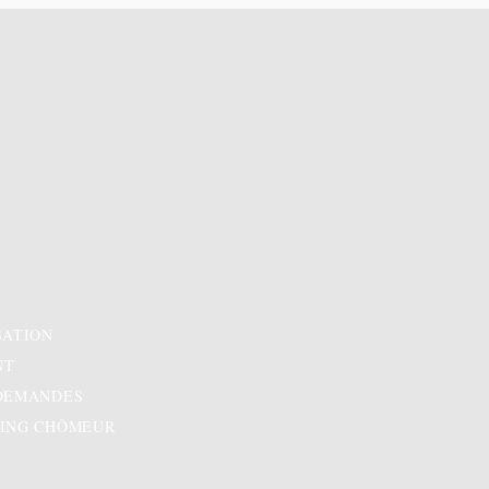
SATION
NT
 DEMANDES
DING CHÔMEUR