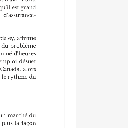
’il est grand 
d’assurance-
sley, affirme 
r du problème 
miné d’heures 
emploi désuet 
Canada, alors 
 le rythme du 
un marché du 
plus la façon 