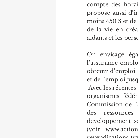
compte des horair
propose aussi d’i
moins 450 $ et de 
de la vie en créa
aidants et les per
On envisage éga
l’assurance-empl
obtenir d’emploi,
et de l’emploi ju
 Avec les récentes publications de deux autres rapports produits eux aussi par des 
organismes fédér
Commission de l’
des ressource
développement so
(voir : www.actio
revendications tr