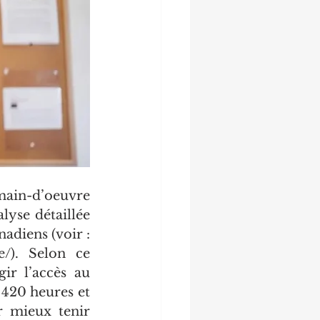
ain-d’oeuvre 
yse détaillée 
adiens (voir : 
e/). Selon ce 
r l’accès au 
420 heures et 
 mieux tenir 