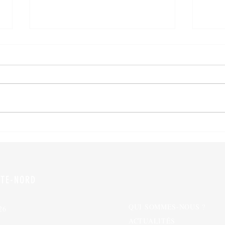
Mobil
Mise à jour économique: le
gouvernement fait son minimum
TE-NORD
QUI SOMMES-NOUS ?
26
ACTUALITÉS