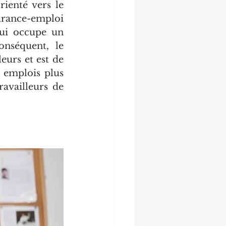
ienté vers le 
urance-emploi 
ui occupe un 
nséquent, le 
urs et est de 
 emplois plus 
availleurs de 