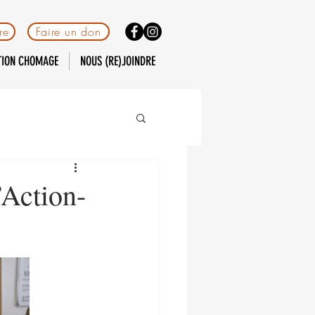
re
Faire un don
TION CHOMAGE
NOUS (RE)JOINDRE
’Action-