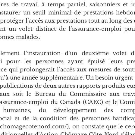
es de travail à temps partiel, saisonniers et ir
nstaurer un seuil minimal de prestations hebdo
protéger l’accès aux prestations tout au long de
nt un volet distinct de l’assurance-emploi pou
sonnes malades. 
lement l’instauration d’un deuxième volet d
oi pour les personnes ayant épuisé leurs pres
 ce qui prolongerait l’accès aux mesures de sout
squ’à une année supplémentaire. Un besoin urgent
aux soit le Bureau du Commissaire aux travai
assurance-emploi du Canada (CAEC) et le Comi
s humaines, du développement des compé
cial et de la condition des personnes handic
nchomagecotenord.com/), on constate que le cerc
aditionnelles d’Action-Chômage Côte-Nord s’élarg