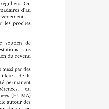
réguliers. On 
madaires d’au 
s événements
r les proches 
e soutien de 
tations sans 
ien du revenu 
lleurs de la 
té permanent 
tences, du 
apées (HUMA) 
le autour des 
it de plus en 